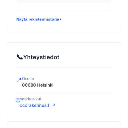
Näytä rekisterihistoria
▼
📞
Yhteystiedot
Osoite
📍
00680
Helsinki
Verkkosivut
🌐
cccrakennus.fi ↗