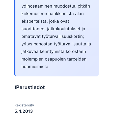
ydinosaaminen muodostuu pitkän
kokemuseen hankkineista alan
eksperteistä, jotka ovat
suorittaneet jatko­koulu­tukset ja
omatavat työ­turvallisuus­kortin;
yritys panostaa työturvallisuutta ja
jatkuvaa kehi­ttymistä korostaen
molempien osapuolen tarpeiden
huomioimista.
ℹ️
Perustiedot
Rekisteröity
5.4.2013