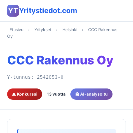
YT
Yritystiedot.com
Etusivu
›
Yritykset
›
Helsinki
›
CCC Rakennus
Oy
CCC Rakennus Oy
Y-tunnus:
2542053-8
⚠️ Konkurssi
13 vuotta
🤖 AI-analysoitu