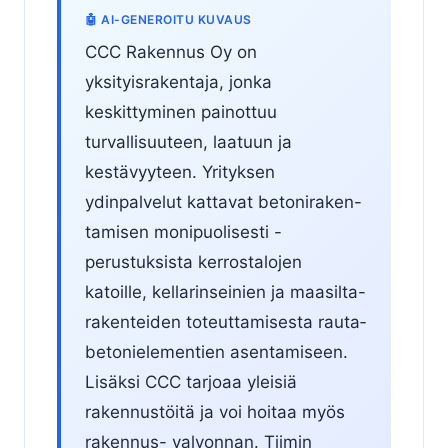
🤖 AI-GENEROITU KUVAUS
CCC Rakennus Oy on
yksityisrakentaja, jonka
keskittyminen painottuu
turvallisuuteen, laatuun ja
kestävyyteen. Yrityksen
ydinpalvelut kattavat betoniraken-
tamisen monipuolisesti -
perustuksista kerrostalojen
katoille, kellarinseinien ja maasilta-
rakenteiden toteuttamisesta rauta­
betoni­elemen­tien asentamiseen.
Lisäksi CCC tarjoaa yleisiä
rakennustöitä ja voi hoitaa myös
ra­ken­nus- valvon­nan. Tiimin