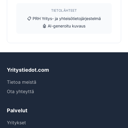
TIETOLÄHTEET
📋 PRH Yritys- ja yhteisötietojärjestelmä
🤖 AI-generoitu kuvaus
Yritystiedot.com
Tietoa meistä
Ota yhteyttä
Palvelut
Yritykset