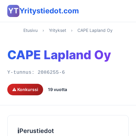
YT
Yritystiedot.com
Etusivu
›
Yritykset
›
CAPE Lapland Oy
CAPE Lapland Oy
Y-tunnus:
2086255-6
⚠️ Konkurssi
19 vuotta
ℹ️
Perustiedot