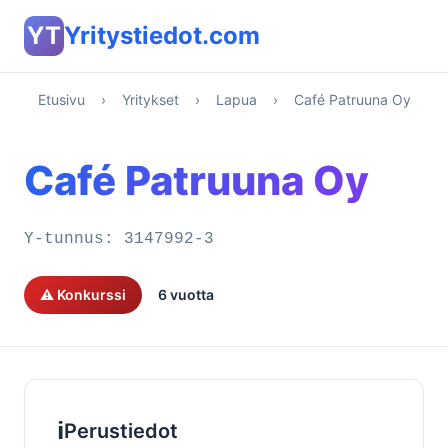
YT
Yritystiedot.com
Etusivu
›
Yritykset
›
Lapua
›
Café Patruuna Oy
Café Patruuna Oy
Y-tunnus:
3147992-3
⚠️ Konkurssi
6 vuotta
ℹ️
Perustiedot