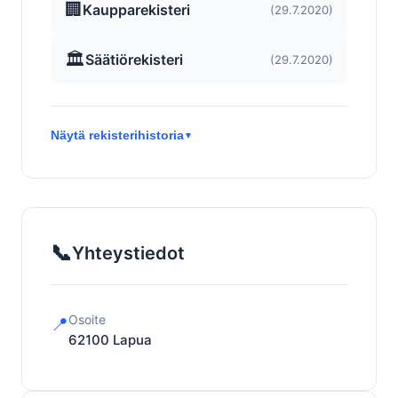
🏢
Kaupparekisteri
(29.7.2020)
🏛️
Säätiörekisteri
(29.7.2020)
Näytä rekisterihistoria
▼
📞
Yhteystiedot
Osoite
📍
62100
Lapua