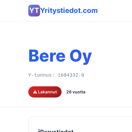
YT
Yritystiedot.com
Bere Oy
Y-tunnus:
1604332-0
⚠️ Lakannut
26 vuotta
ℹ️