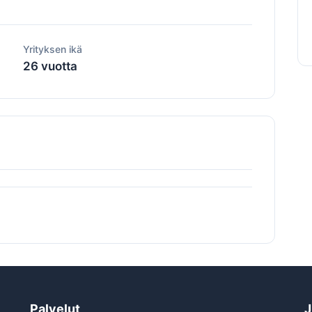
Yrityksen ikä
26 vuotta
Palvelut
J