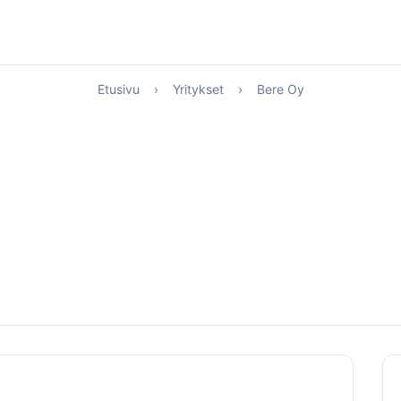
Etusivu
›
Yritykset
›
Bere Oy