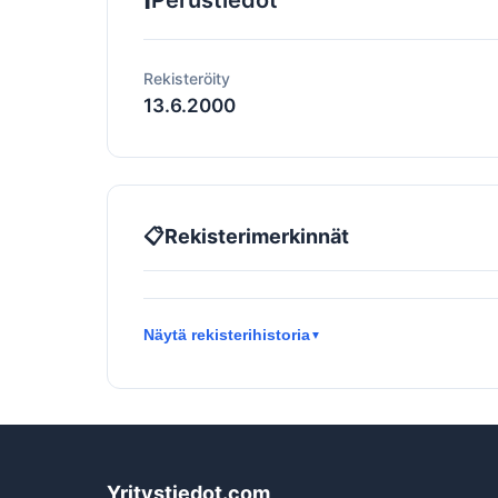
Perustiedot
Rekisteröity
13.6.2000
📋
Rekisterimerkinnät
Näytä rekisterihistoria
▼
Yritystiedot.com