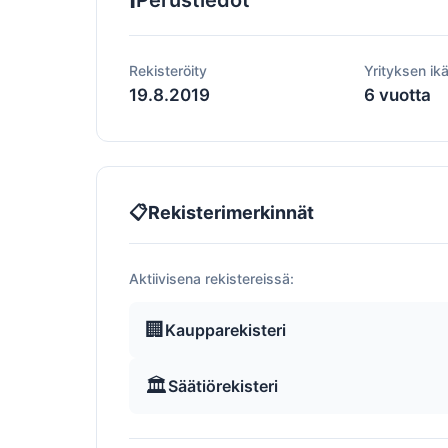
Perustiedot
Rekisteröity
Yrityksen ik
19.8.2019
6 vuotta
📋
Rekisterimerkinnät
Aktiivisena rekistereissä:
🏢
Kaupparekisteri
🏛️
Säätiörekisteri