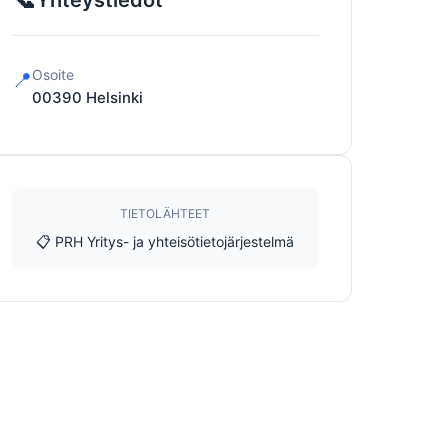
Yhteystiedot
Osoite
📍
00390
Helsinki
TIETOLÄHTEET
📋 PRH Yritys- ja yhteisötietojärjestelmä