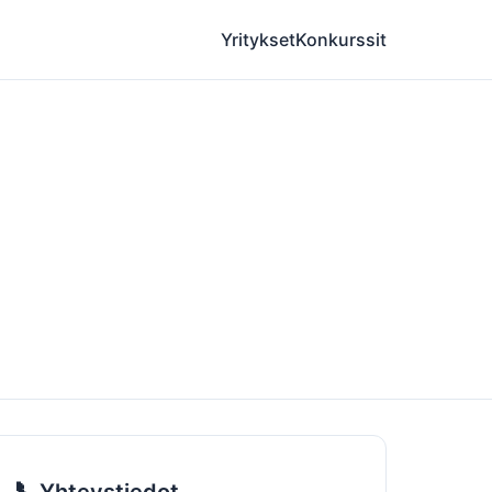
Yritykset
Konkurssit
📞