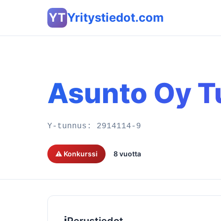
YT
Yritystiedot.com
Asunto Oy Tu
Y-tunnus:
2914114-9
⚠️ Konkurssi
8 vuotta
ℹ️