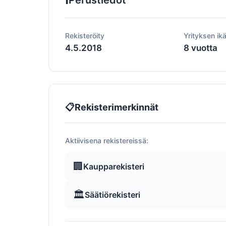
Perustiedot
Rekisteröity
Yrityksen ik
4.5.2018
8 vuotta
📋
Rekisterimerkinnät
Aktiivisena rekistereissä:
🏢
Kaupparekisteri
🏛️
Säätiörekisteri