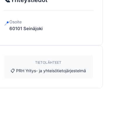
Yhteystiedot
Osoite
📍
60101
Seinäjoki
TIETOLÄHTEET
📋 PRH Yritys- ja yhteisötietojärjestelmä