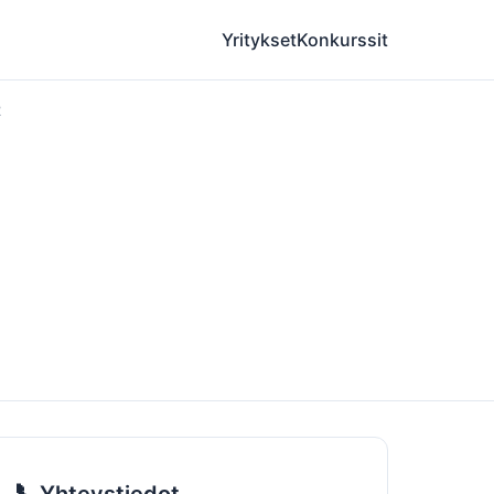
Yritykset
Konkurssit
2
📞