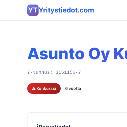
YT
Yritystiedot.com
Asunto Oy K
Y-tunnus:
3151156-7
⚠️ Konkurssi
6 vuotta
ℹ️