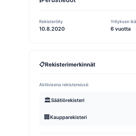
Perustiedot
Rekisteröity
Yrityksen ik
10.8.2020
6 vuotta
📋
Rekisterimerkinnät
Aktiivisena rekistereissä:
🏛️
Säätiörekisteri
🏢
Kaupparekisteri