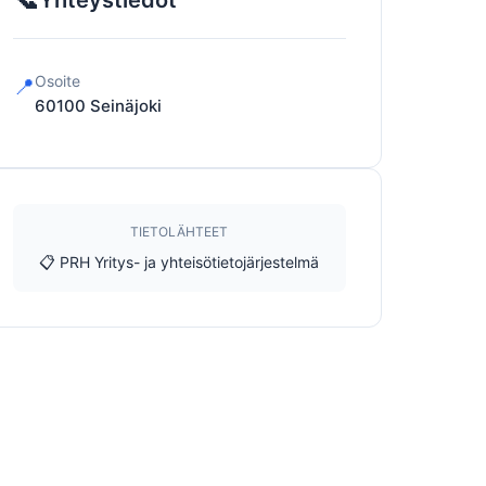
Yhteystiedot
Osoite
📍
60100
Seinäjoki
TIETOLÄHTEET
📋 PRH Yritys- ja yhteisötietojärjestelmä