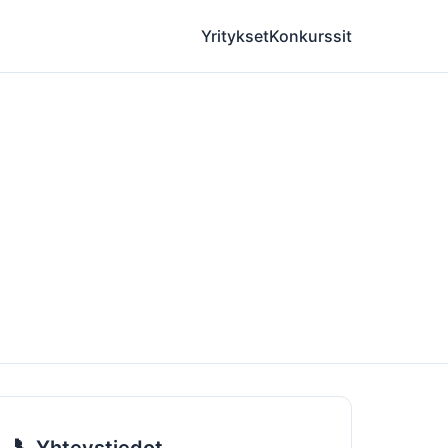
Yritykset
Konkurssit
📞