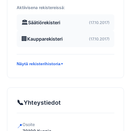
Aktiivisena rekistereissä:
🏛️
Säätiörekisteri
(17.10.2017)
🏢
Kaupparekisteri
(17.10.2017)
Näytä rekisterihistoria
▼
📞
Yhteystiedot
Osoite
📍