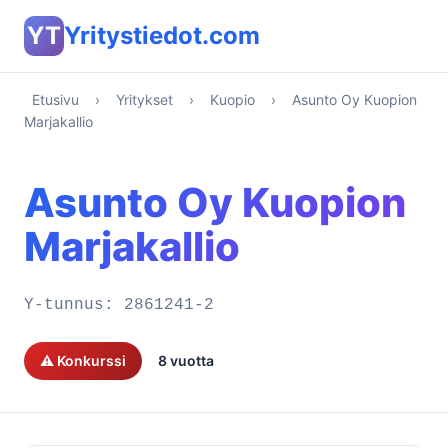
YT
Yritystiedot.com
Etusivu
›
Yritykset
›
Kuopio
›
Asunto Oy Kuopion
Marjakallio
Asunto Oy Kuopion
Marjakallio
Y-tunnus:
2861241-2
⚠️ Konkurssi
8 vuotta