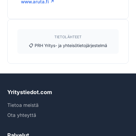
www.aruta.fi ↗
TIETOLÄHTEET
📋 PRH Yritys- ja yhteisötietojärjestelmä
Yritystiedot.com
Tietoa meistä
Ota yhteyttä
Palvelut