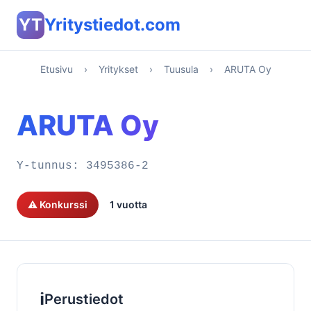
YT
Yritystiedot.com
Etusivu
›
Yritykset
›
Tuusula
›
ARUTA Oy
ARUTA Oy
Y-tunnus:
3495386-2
⚠️ Konkurssi
1 vuotta
ℹ️
Perustiedot