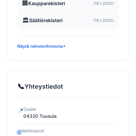
🏢
Kaupparekisteri
(16.1.2025)
🏛️
Säätiörekisteri
(16.1.2025)
Näytä rekisterihistoria
▼
📞
Yhteystiedot
Osoite
📍
04320
Tuusula
Verkkosivut
🌐