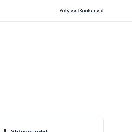
Yritykset
Konkurssit
📞