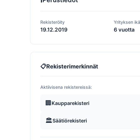
Perustiedot
Rekisteröity
Yrityksen ik
19.12.2019
6 vuotta
📋
Rekisterimerkinnät
Aktiivisena rekistereissä:
🏢
Kaupparekisteri
🏛️
Säätiörekisteri