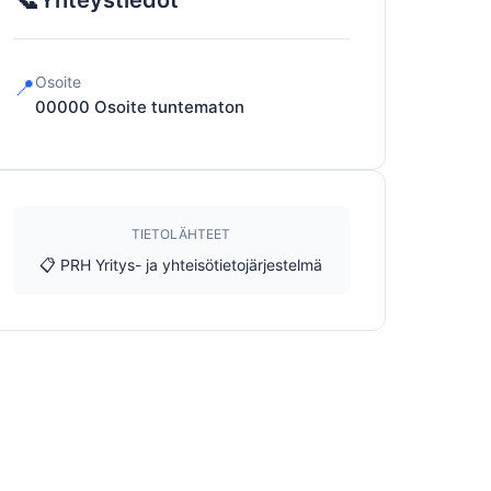
Yhteystiedot
Osoite
📍
00000
Osoite tuntematon
TIETOLÄHTEET
📋 PRH Yritys- ja yhteisötietojärjestelmä