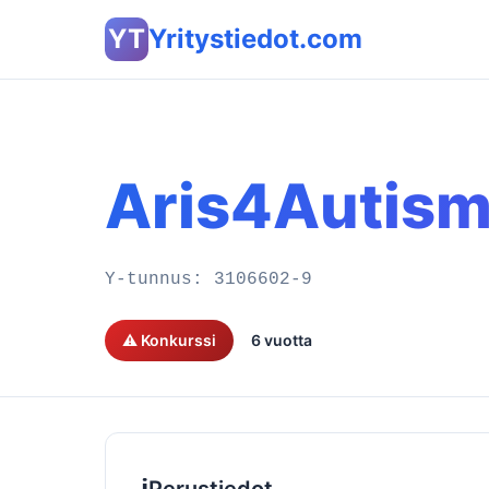
YT
Yritystiedot.com
Aris4Autism
Y-tunnus:
3106602-9
⚠️ Konkurssi
6 vuotta
ℹ️