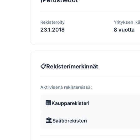
Perustiedot
Rekisteröity
Yrityksen ik
23.1.2018
8 vuotta
📋
Rekisterimerkinnät
Aktiivisena rekistereissä:
🏢
Kaupparekisteri
🏛️
Säätiörekisteri