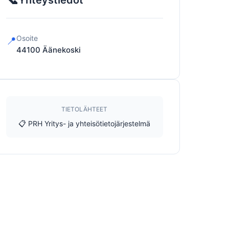
Yhteystiedot
Osoite
📍
44100
Äänekoski
TIETOLÄHTEET
📋 PRH Yritys- ja yhteisötietojärjestelmä