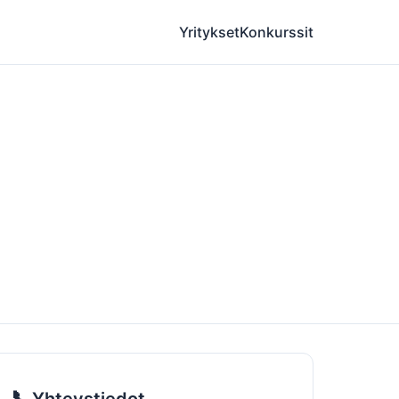
Yritykset
Konkurssit
📞