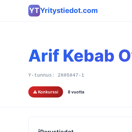
YT
Yritystiedot.com
Arif Kebab 
Y-tunnus:
2885847-1
⚠️ Konkurssi
8 vuotta
ℹ️