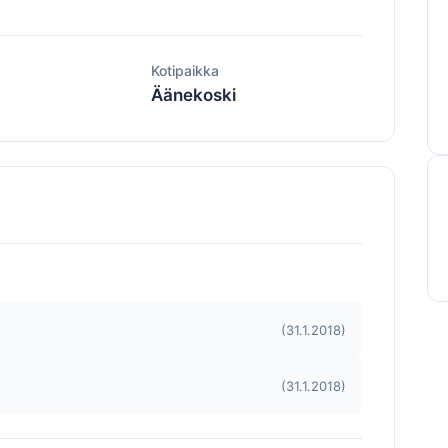
ä
Kotipaikka
Äänekoski
(31.1.2018)
(31.1.2018)