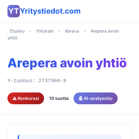
YT
Yritystiedot.com
Etusivu
›
Yritykset
›
Kerava
›
Arepera avoin
yhtiö
Arepera avoin yhtiö
Y-tunnus:
2737904-9
⚠️ Konkurssi
10 vuotta
🤖 AI-analysoitu