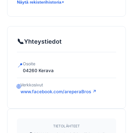
Näytä rekisterihistoria
▼
📞
Yhteystiedot
Osoite
📍
04260
Kerava
Verkkosivut
🌐
www.facebook.com/areperaBros ↗
TIETOLÄHTEET