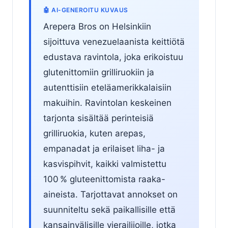
🤖 AI-GENEROITU KUVAUS
Arepera Bros on Helsinkiin
sijoittuva venezuelaanista keittiötä
edustava ravintola, joka erikoistuu
glutenittomiin grilliruokiin ja
autenttisiin eteläamerikkalaisiin
makuihin. Ravintolan keskeinen
tarjonta sisältää perinteisiä
grilliruokia, kuten arepas,
empanadat ja erilaiset liha- ja
kasvispihvit, kaikki valmistettu
100 % gluteenittomista raaka-
aineista. Tarjottavat annokset on
suunniteltu sekä paikallisille että
kansainvälisille vierailijoille, jotka