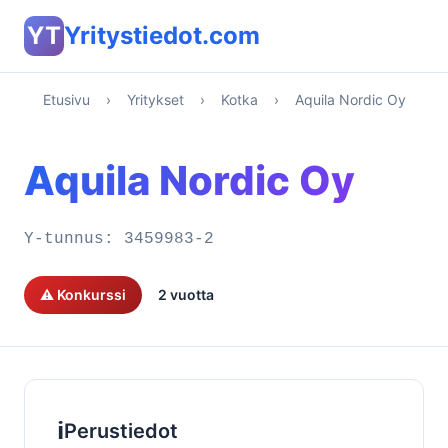
YT
Yritystiedot.com
Etusivu
›
Yritykset
›
Kotka
›
Aquila Nordic Oy
Aquila Nordic Oy
Y-tunnus:
3459983-2
⚠️ Konkurssi
2 vuotta
ℹ️
Perustiedot