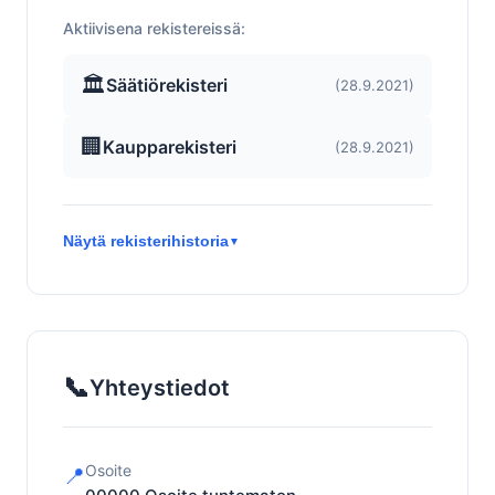
Aktiivisena rekistereissä:
🏛️
Säätiörekisteri
(28.9.2021)
🏢
Kaupparekisteri
(28.9.2021)
Näytä rekisterihistoria
▼
📞
Yhteystiedot
Osoite
📍