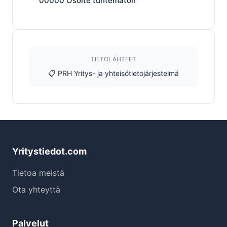
00000
Osoite tuntematon
TIETOLÄHTEET
📋 PRH Yritys- ja yhteisötietojärjestelmä
Yritystiedot.com
Tietoa meistä
Ota yhteyttä
Palvelut