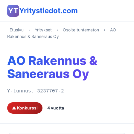
YT
Yritystiedot.com
Etusivu
›
Yritykset
›
Osoite tuntematon
›
AO
Rakennus & Saneeraus Oy
AO Rakennus &
Saneeraus Oy
Y-tunnus:
3237707-2
⚠️ Konkurssi
4 vuotta