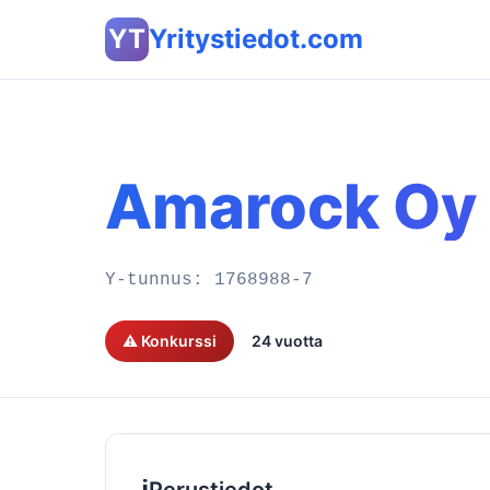
YT
Yritystiedot.com
Amarock Oy
Y-tunnus:
1768988-7
⚠️ Konkurssi
24 vuotta
ℹ️