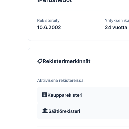
Perustiedot
Rekisteröity
Yrityksen ik
10.6.2002
24 vuotta
📋
Rekisterimerkinnät
Aktiivisena rekistereissä:
🏢
Kaupparekisteri
🏛️
Säätiörekisteri