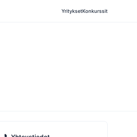
Yritykset
Konkurssit
📞