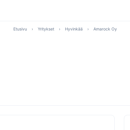
Etusivu
›
Yritykset
›
Hyvinkää
›
Amarock Oy