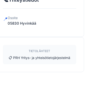
Yhteystiedot
Osoite
📍
05830
Hyvinkää
TIETOLÄHTEET
📋 PRH Yritys- ja yhteisötietojärjestelmä