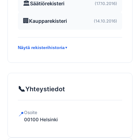
🏛️
Säätiörekisteri
(17.10.2016)
🏢
Kaupparekisteri
(14.10.2016)
Näytä rekisterihistoria
▼
📞
Yhteystiedot
Osoite
📍
00100
Helsinki