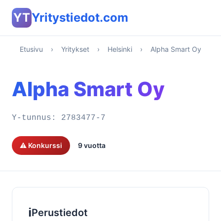
YT
Yritystiedot.com
Etusivu
›
Yritykset
›
Helsinki
›
Alpha Smart Oy
Alpha Smart Oy
Y-tunnus:
2783477-7
⚠️ Konkurssi
9 vuotta
ℹ️
Perustiedot