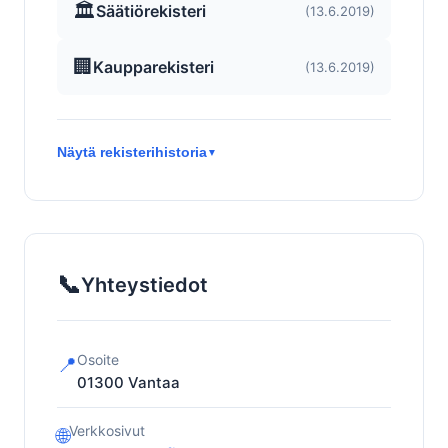
🏛️
Säätiörekisteri
(13.6.2019)
🏢
Kaupparekisteri
(13.6.2019)
Näytä rekisterihistoria
▼
📞
Yhteystiedot
Osoite
📍
01300
Vantaa
Verkkosivut
🌐