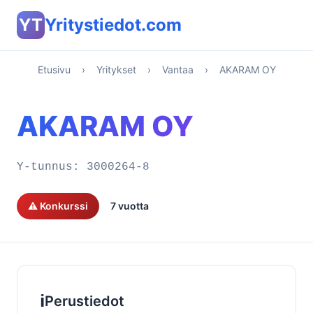
YT
Yritystiedot.com
Etusivu
›
Yritykset
›
Vantaa
›
AKARAM OY
AKARAM OY
Y-tunnus:
3000264-8
⚠️ Konkurssi
7 vuotta
ℹ️
Perustiedot