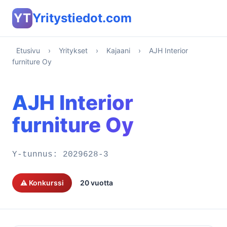
YT
Yritystiedot.com
Etusivu
›
Yritykset
›
Kajaani
›
AJH Interior
furniture Oy
AJH Interior
furniture Oy
Y-tunnus:
2029628-3
⚠️ Konkurssi
20 vuotta