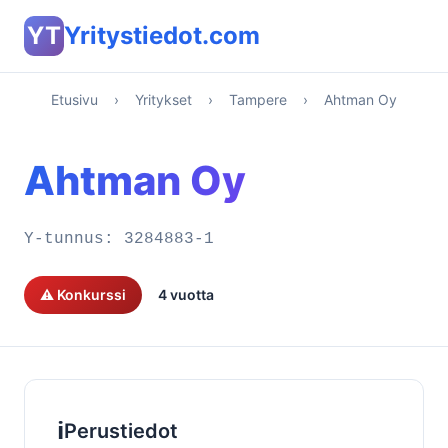
YT
Yritystiedot.com
Etusivu
›
Yritykset
›
Tampere
›
Ahtman Oy
Ahtman Oy
Y-tunnus:
3284883-1
⚠️ Konkurssi
4 vuotta
ℹ️
Perustiedot