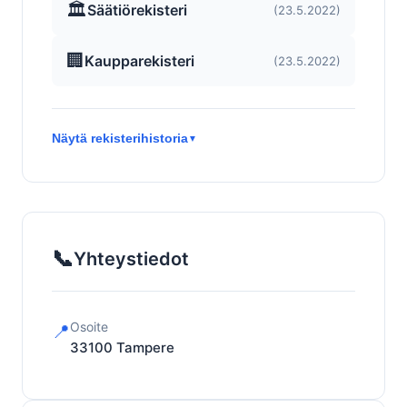
🏛️
Säätiörekisteri
(23.5.2022)
🏢
Kaupparekisteri
(23.5.2022)
Näytä rekisterihistoria
▼
📞
Yhteystiedot
Osoite
📍
33100
Tampere