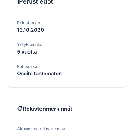
ℹ️
Perustiedot
Rekisteröity
13.10.2020
Yrityksen ikä
5 vuotta
Kotipaikka
Osoite tuntematon
📋
Rekisterimerkinnät
Aktiivisena rekistereissä: