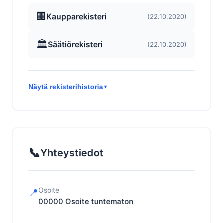
🏢
Kaupparekisteri
(22.10.2020)
🏛️
Säätiörekisteri
(22.10.2020)
Näytä rekisterihistoria
▼
📞
Yhteystiedot
Osoite
📍
00000
Osoite tuntematon