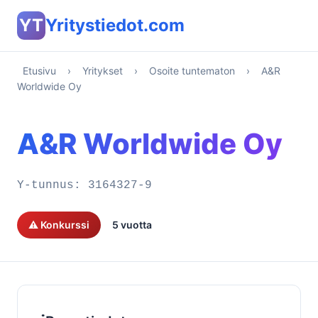
YT
Yritystiedot.com
Etusivu
›
Yritykset
›
Osoite tuntematon
›
A&R
Worldwide Oy
A&R Worldwide Oy
Y-tunnus:
3164327-9
⚠️ Konkurssi
5 vuotta