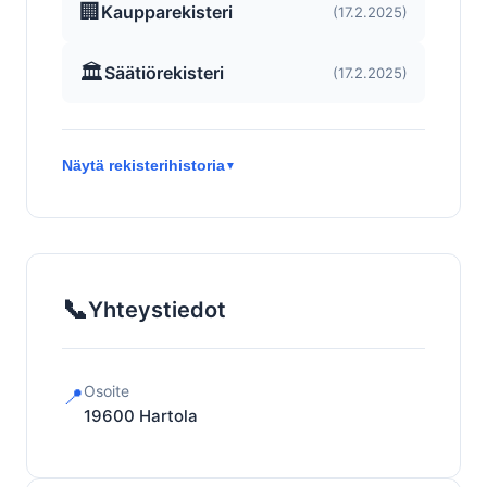
🏢
Kaupparekisteri
(17.2.2025)
🏛️
Säätiörekisteri
(17.2.2025)
Näytä rekisterihistoria
▼
📞
Yhteystiedot
Osoite
📍
19600
Hartola