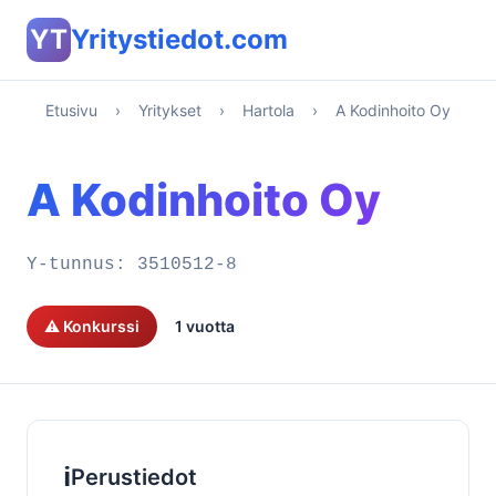
YT
Yritystiedot.com
Etusivu
›
Yritykset
›
Hartola
›
A Kodinhoito Oy
A Kodinhoito Oy
Y-tunnus:
3510512-8
⚠️ Konkurssi
1 vuotta
ℹ️
Perustiedot