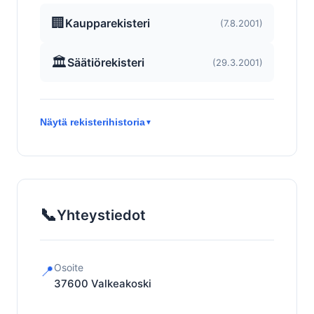
🏢
Kaupparekisteri
(7.8.2001)
🏛️
Säätiörekisteri
(29.3.2001)
Näytä rekisterihistoria
▼
📞
Yhteystiedot
Osoite
📍
37600
Valkeakoski