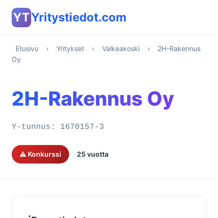
YT
Yritystiedot.com
Etusivu
›
Yritykset
›
Valkeakoski
›
2H-Rakennus
Oy
2H-Rakennus Oy
Y-tunnus:
1670157-3
⚠️ Konkurssi
25 vuotta