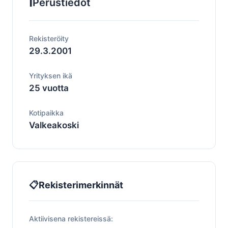
ℹ️
Perustiedot
Rekisteröity
29.3.2001
Yrityksen ikä
25 vuotta
Kotipaikka
Valkeakoski
📋
Rekisterimerkinnät
Aktiivisena rekistereissä: